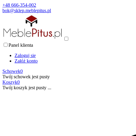
+48 666-354-002
bok@sklep.meblepitus.pl
Panel klienta
Zaloguj się
Załóż konto
Schowek
0
Twój schowek jest pusty
Koszyk
0
Twój koszyk jest pusty ...