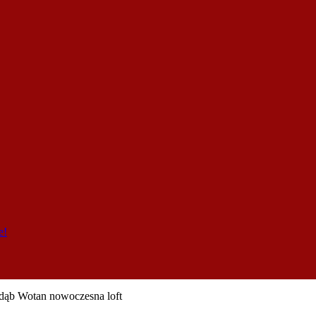
e!
 dąb Wotan nowoczesna loft