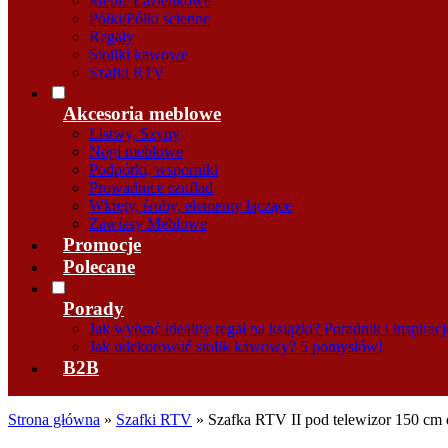
Meble Łazienkowe
Półki/Półki ścienne
Regały
Stoliki kawowe
Szafki RTV
Akcesoria meblowe
Listwy, Szyny
Nogi meblowe
Podpórki, wsporniki
Prowadnice szuflad
Wkręty, śruby, elementy łączące
Zawiasy Meblowe
Promocje
Polecane
Porady
Jak wybrać idealny regał na książki? Poradnik i inspiracj
Jak udekorować stolik kawowy? 5 pomysłów!
B2B
Strona główna
»
Szafki RTV
»
Szafka RTV II pod telewizor 150 cm